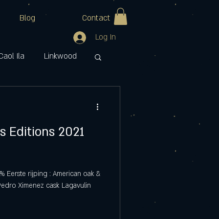
Blog
Contact
Log In
Caol Ila
Linkwood
ran
Watt Whisky
rs Editions 2021
% Eerste rijping : American oak &
Pedro Ximenez cask Lagavulin