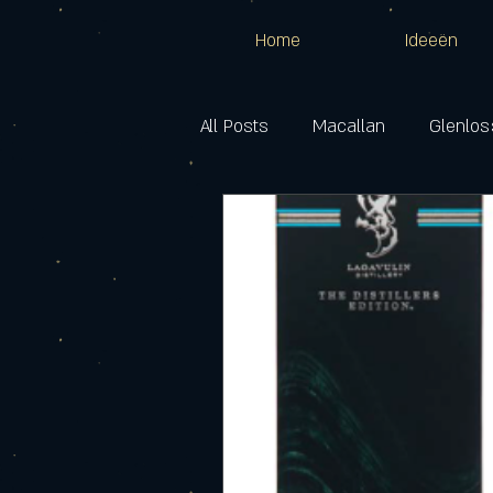
Home
Ideeën
All Posts
Macallan
Glenlos
Cragganmore
Dalwhinnie
Benrinnes
Inchgower