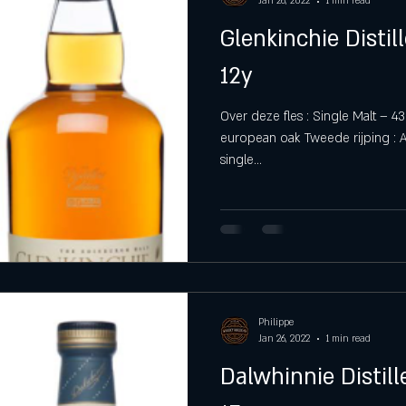
Jan 26, 2022
1 min read
Glenkinchie Distil
12y
Over deze fles : Single Malt – 43
european oak Tweede rijping : A
single...
Philippe
Jan 26, 2022
1 min read
Dalwhinnie Distill