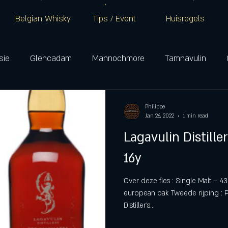
Belgian Whisky
Tips / Event
Huisregels
sie
Glencadam
Mannochmore
Tamnavulin
Glenkinchie
Oban
Talisker
Lagavulin
Ar
Philippe
Jan 26, 2022
1 min read
Lagavulin Distille
Campbeltown
16y
Over deze fles : Single Malt – 43
european oak Tweede rijping : 
Distiller's...