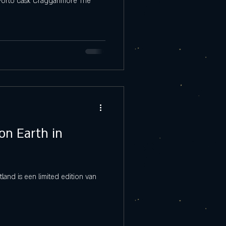
 Porto cask Cragganmore The
on Earth in
land is een limited edition van