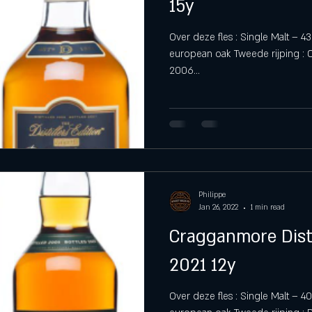
15y
Over deze fles : Single Malt – 43
european oak Tweede rijping : O
2006...
Philippe
Jan 26, 2022
1 min read
Cragganmore Disti
2021 12y
Over deze fles : Single Malt – 4