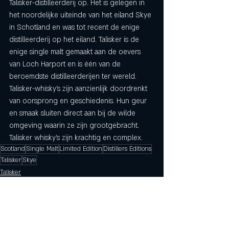
Talisker-distilleerderij op. Het is gelegen in 
het noordelijke uiteinde van het eiland Skye 
in Schotland en was tot recent de enige 
distilleerderij op het eiland. Talisker is de 
enige single malt gemaakt aan de oevers 
van Loch Harport en is één van de 
beroemdste distilleerderijen ter wereld. 
Talisker-whisky's zijn aanzienlijk doordrenkt 
van oorsprong en geschiedenis. Hun geur 
en smaak sluiten direct aan bij de wilde 
omgeving waarin ze zijn grootgebracht. 
Talisker whisky's zijn krachtig en complex.
Scotland
Single Malt
Limited Edition
Distillers Editions
Talisker
Skye
Talisker