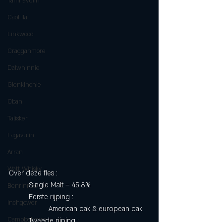
Tamnavulin
Caol Ila
Linkwood
Cragganmore
Dalwhinnie
Glenkinchie
Oban
Talisker
Lagavulin
Arran
Watt Whisky
Over deze fles :
	Single Malt – 45.8%
Benrinnes
	Eerste rijping :
Inchgower
		American oak & european oak
Campbeltown
	Tweede rijping :