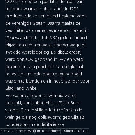
1897 en kreeg een jaar later de naam van 
het dorp waar ze zich bevindt. In 1905 
produceerde ze een blend bestemd voor 
de Verenigde Staten. Daarna maakte ze 
verschillende overnames mee, een brand in 
1934 waardoor het tot 1937 gesloten moest 
blijven en een nieuwe sluiting vanwege de 
Tweede Wereldoorlog. De distilleerderij 
werd opnieuw geopend in 1947 en werd 
bekend om zijn productie van single malt, 
hoewel het meeste nog steeds bedoeld 
was om te blenden en in het bijzonder voor 
Black and White. 
Het water dat door Dalwhinnie wordt 
gebruikt, komt uit de Allt an t'Sluie Burn-
stroom. Deze distilleerderij is één van de 
weinige die nog coils (worm) gebruikt als 
condensors in de distillatiefase.
Scotland
Single Malt
Limited Edition
Distillers Editions