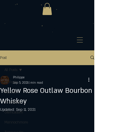
Post
All Posts
Philippe
All Posts
Sep 5, 2021
1 min read
Yellow Rose Outlaw Bourbon
Macallan
Whiskey
Glenlossie
Updated:
Sep 11, 2021
Glencadam
Mannochmore