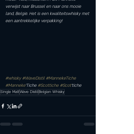
verwijst naar Brussel en naar ons mooie 
land, België. Het is een kwaliteitswhisky met 
een aantrekkelijke verpakking!
#whisky
#WaveDistil
#MannekeTiche
#Manneke
'Tiche 
#Scottiche
#Scot
'tiche
Single Malt
Wave Distil
Belgian Whisky