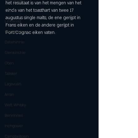
Tamnavulin
het resultaat is van het mengen van het 
einde van het toasthart van twee 17 
Caol Ila
augustus single malts, de ene gerijpt in 
Linkwood
Frans eiken en de andere gerijpt in 
Cragganmore
Port/Cognac eiken vaten.
Dalwhinnie
Glenkinchie
Oban
Talisker
Lagavulin
Arran
Watt Whisky
Benrinnes
Inchgower
Campbeltown