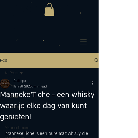
Post
All Posts
Philippe
All Posts
Jan 28, 2023
1 min read
Manneke'Tiche - een whisky
Macallan
waar je elke dag van kunt
Glenlossie
genieten!
Glencadam
Mannochmore
Manneke'Tiche is een pure malt whisky die 