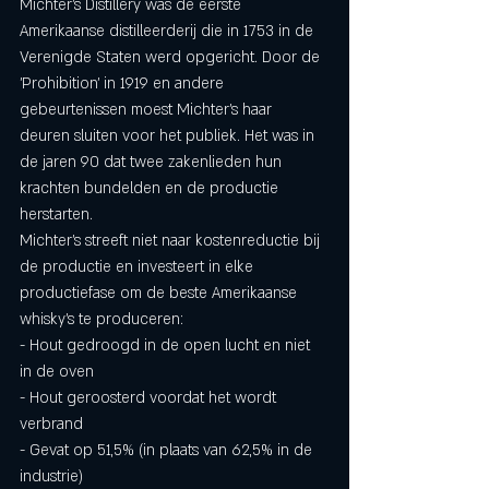
Michter's Distillery was de eerste 
Amerikaanse distilleerderij die in 1753 in de 
Verenigde Staten werd opgericht. Door de 
'Prohibition' in 1919 en andere 
gebeurtenissen moest Michter's haar 
deuren sluiten voor het publiek. Het was in 
de jaren 90 dat twee zakenlieden hun 
krachten bundelden en de productie 
herstarten.
Michter's streeft niet naar kostenreductie bij 
de productie en investeert in elke 
productiefase om de beste Amerikaanse 
whisky's te produceren:
- Hout gedroogd in de open lucht en niet 
in de oven
- Hout geroosterd voordat het wordt 
verbrand
- Gevat op 51,5% (in plaats van 62,5% in de 
industrie)