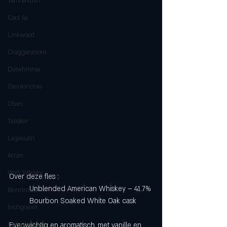
Tamnavulin
Caol Ila
Linkwood
Cragganmore
Dalwhinnie
Glenkinchie
Oban
Talisker
Lagavulin
Arran
Watt Whisky
Over deze fles :
	Unblended American Whiskey – 41.7%
Benrinnes
	Bourbon Soaked White Oak cask 
Inchgower
Campbeltown
Evenwichtig en aromatisch, met vanille en 