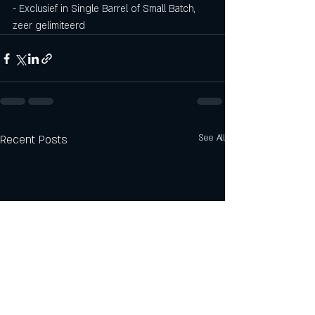
- Exclusief in Single Barrel of Small Batch, 
zeer gelimiteerd
Recent Posts
See All