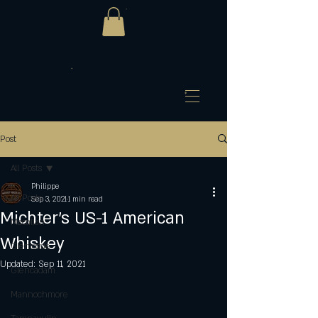
Post
All Posts
Philippe
All Posts
Sep 3, 2021
1 min read
Michter’s US-1 American
Macallan
Whiskey
Glenlossie
Updated:
Sep 11, 2021
Glencadam
Mannochmore