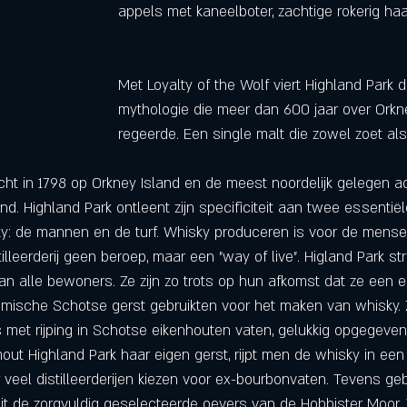
appels met kaneelboter, zachtige rokerig haa
Met Loyalty of the Wolf viert Highland Park d
mythologie die meer dan 600 jaar over Orkn
regeerde. Een single malt die zowel zoet als
icht in 1798 op Orkney Island en de meest noordelijk gelegen ac
land. Highland Park ontleent zijn specificiteit aan twee essentië
y: de mannen en de turf. Whisky produceren is voor de mensen 
tilleerderij geen beroep, maar een "way of live". Higland Park st
n alle bewoners. Ze zijn zo trots op hun afkomst dat ze een
emische Schotse gerst gebruikten voor het maken van whisky. 
 met rijping in Schotse eikenhouten vaten, gelukkig opgegeven
out Highland Park haar eigen gerst, rijpt men de whisky in ee
veel distilleerderijen kiezen voor ex-bourbonvaten. Tevens geb
uit de zorgvuldig geselecteerde oevers van de Hobbister Moor. 