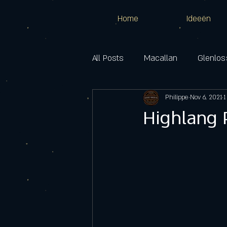
Home
Ideeën
All Posts
Macallan
Glenlos
Cragganmore
Philippe
Dalwhinnie
Nov 6, 2021
1
Highlang P
Benrinnes
Inchgower