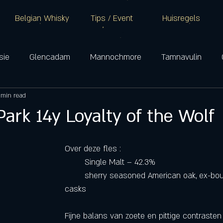
Belgian Whisky
Tips / Event
Huisregels
sie
Glencadam
Mannochmore
Tamnavulin
 min read
Glenkinchie
Oban
Talisker
Lagavulin
Ar
ark 14y Loyalty of the Wolf
Campbeltown
Over deze fles :
	Single Malt – 42.3%
	sherry seasoned American oak, ex-bourbon and refill 
casks 
Fijne balans van zoete en pittige contrasten