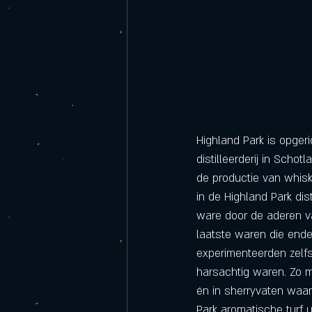
Highland Park is opger
distilleerderij in Schot
de productie van whisk
in de Highland Park dis
ware door de aderen va
laatste waren die end
experimenteerden zelfs
harsachtig waren. Zo m
én in sherryvaten waar 
Park aromatische turf 