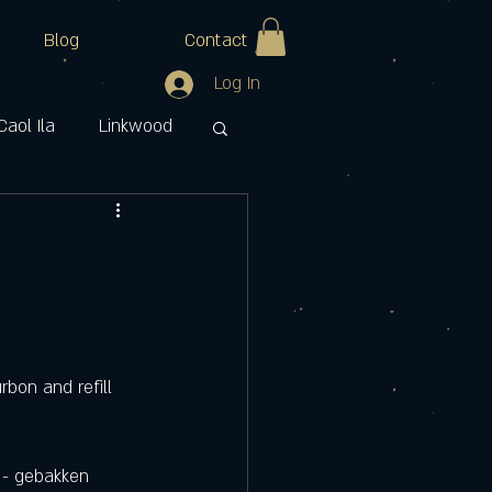
Blog
Contact
Log In
Caol Ila
Linkwood
ran
Watt Whisky
 - gebakken 