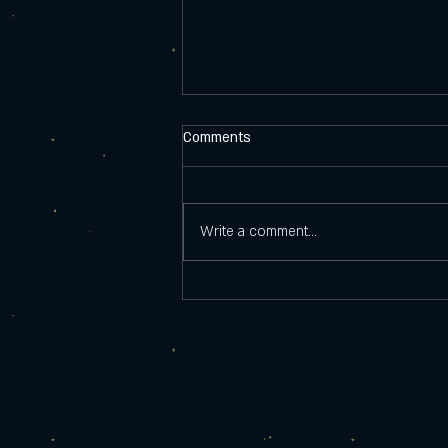
Comments
Write a comment...
Watt Whisky botteling