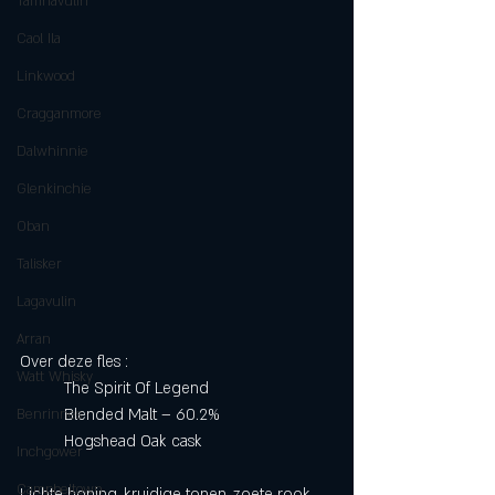
Tamnavulin
Caol Ila
Linkwood
Cragganmore
Dalwhinnie
Glenkinchie
Oban
Talisker
Lagavulin
Arran
Over deze fles :
Watt Whisky
	The Spirit Of Legend
	Blended Malt – 60.2%
Benrinnes
	Hogshead Oak cask 
Inchgower
Campbeltown
Lichte honing, kruidige tonen, zoete rook 