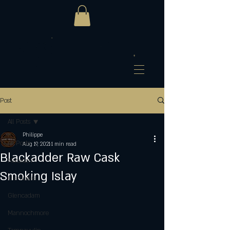
Post
All Posts
Philippe
All Posts
Aug 19, 2021
1 min read
Blackadder Raw Cask
Macallan
Smoking Islay
Glenlossie
Glencadam
Mannochmore