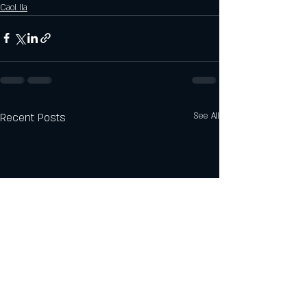
Caol Ila
Recent Posts
See All