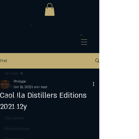
Post
All Posts
Philippe
All Posts
Jan 26, 2022
1 min read
Caol Ila Distillers Editions
Macallan
2021 12y
Glenlossie
Glencadam
Mannochmore