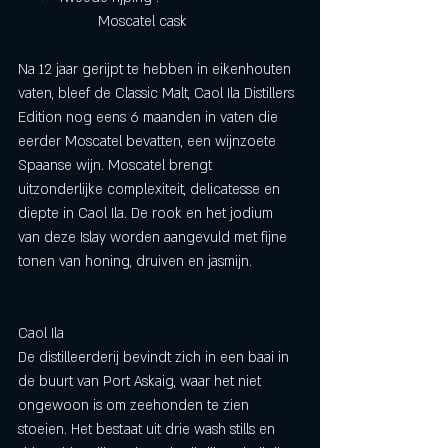
		Moscatel cask 
Na 12 jaar gerijpt te hebben in eikenhouten 
vaten, bleef de Classic Malt, Caol Ila Distillers 
Edition nog eens 6 maanden in vaten die 
eerder Moscatel bevatten, een wijnzoete 
Spaanse wijn. Moscatel brengt 
uitzonderlijke complexiteit, delicatesse en 
diepte in Caol Ila. De rook en het jodium 
van deze Islay worden aangevuld met fijne 
tonen van honing, druiven en jasmijn. 
Caol Ila
De distilleerderij bevindt zich in een baai in 
de buurt van Port Askaig, waar het niet 
ongewoon is om zeehonden te zien 
stoeien. Het bestaat uit drie wash stills en 