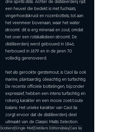
drie spirits stills. Achter de distilleerderij rijst 
een heuvel die bedekt is met fuchsia's, 
vingerhoedskruid en rozenbottels, tot aan 
het veenmeer bovenaan, waar het water 
stroomt: dit is erg mineraal en zout, omdat 
het over een rotskalksteen stroomt. De 
distilleerderij werd gebouwd in 1846, 
herbouwd in 1879 en in de jaren 70 
volledig gerenoveerd. 
Net als gerookte gerstemout, is Caol Ila ook 
marine, plantaardig, olieachtig en turfachtig. 
De recente officiële bottelingen, bijzonder 
expressief, hebben een intens turfachtig en 
rokerig karakter en een mooie zoet/zoute 
balans. Het unieke karakter van Caol Ila 
zorgt ervoor dat de distilleerderij deel 
uitmaakt van de Classic Malts Selection.
Scotland
Single Malt
Distillers Editions
Islay
Caol Ila