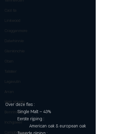
Tamnavulin
Caol Ila
Linkwood
Cragganmore
Dalwhinnie
Glenkinchie
Oban
Talisker
Lagavulin
Arran
Watt Whisky
Over deze fles :
	Single Malt – 43%
Benrinnes
	Eerste rijping :
Inchgower
		American oak & european oak
Campbeltown
	Tweede rijping :