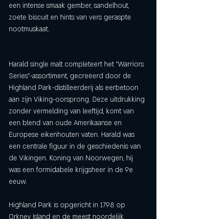
een intense smaak gember, sandelhout, 
zoete biscuit en hints van vers geraspte 
nootmuskaat.
Harald single malt completeert het "Warriors 
Series"-assortiment, gecreëerd door de 
Highland Park-distilleerderij als eerbetoon 
aan zijn Viking-oorsprong. Deze uitdrukking 
zonder vermelding van leeftijd, komt van 
een blend van oude Amerikaanse en 
Europese eikenhouten vaten. Harald was 
een centrale figuur in de geschiedenis van 
de Vikingen. Koning van Noorwegen, hij 
was een formidabele krijgsheer in de 9e 
eeuw. 
Highland Park is opgericht in 1798 op 
Orkney Island en de meest noordelijk 