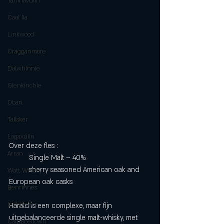
Tamnavulin
Caol Ila
Linkwood
Cragganmore
Dalwhinnie
Glenkinchie
Oban
Talisker
Lagavulin
Over deze fles :
Arran
	Single Malt – 40%
	sherry seasoned American oak and 
Watt Whisky
European oak casks 
Benrinnes
Inchgower
Harald is een complexe, maar fijn 
uitgebalanceerde single malt-whisky, met 
Campbeltown