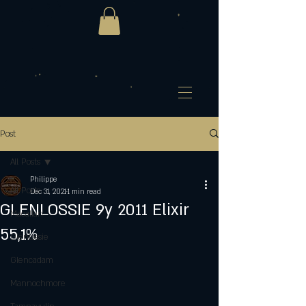
Post
All Posts
Philippe
All Posts
Dec 31, 2021
1 min read
GLENLOSSIE 9y 2011 Elixir
Macallan
55,1%
Glenlossie
Glencadam
Mannochmore