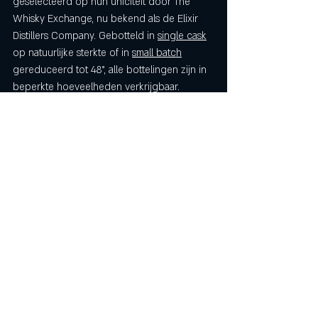
geselecteerd op hun uniciteit door The 
Whisky Exchange, nu bekend als de Elixir 
Distillers Company. Gebotteld in 
single cask
op natuurlijke sterkte of in 
small batch
gereduceerd tot 48°, alle bottelingen zijn in 
beperkte hoeveelheden verkrijgbaar.
Scotland
Single Malt
The Single Malts of Scotland
Speyside
Cask Strenght
Single Cask
Glenlossie
Glenlossie
Comments