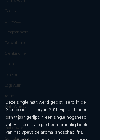
Tamnavulin
Caol Ila
Linkwood
Cragganmore
Dalwhinnie
Glenkinchie
Oban
Talisker
Lagavulin
Arran
Deze single malt werd gedistilleerd in de 
Watt Whisky
Glenlossie
 Distillery in 2011. Hij heeft meer 
dan 9 jaar gerijpt in een single 
hogshead 
Benrinnes
vat
. Het resultaat geeft een prachtig beeld 
Inchgower
van het Speyside aroma landschap: fris, 
Campbeltown
knapperig en afgewisseld met veel fruitige, 