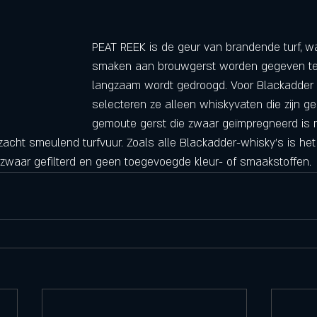
PEAT REEK is de geur van brandende turf, w
smaken aan brouwgerst worden gegeven ter
langzaam wordt gedroogd. Voor Blackadder
selecteren ze alleen whiskyvaten die zijn g
gemoute gerst die zwaar geïmpregneerd is 
cht smeulend turfvuur. Zoals alle Blackadder-whisky's is het n
s zwaar gefilterd en geen toegevoegde kleur- of smaakstoffen.