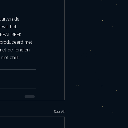
aarvan de 
wijl het 
 PEAT REEK 
eproduceerd met 
met de fenolen 
iet chill-
See All