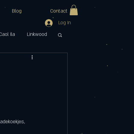
Blog
Contact
Log In
Caol Ila
Linkwood
ran
Watt Whisky
adekoekjes, 