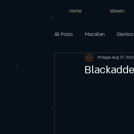
Home
Ideeën
All Posts
Macallan
Glenlos
Cragganmore
Philippe
Dalwhinnie
Aug 27, 2021
Blackadde
Benrinnes
Inchgower