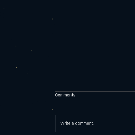
Comments
Write a comment...
Watt Whisky botteling