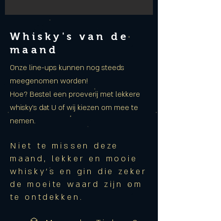
Whisky's van de
maand
Onze line-ups kunnen nog steeds
meegenomen worden!
Hoe? Bestel een proeverij met lekkere
whisky's dat U of wij kiezen om mee te
nemen.
Niet te missen deze
maand,
lekker en mooie
whisky's en gin die zeker
de moeite waard zijn om
te ontdekken.