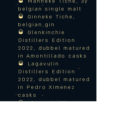
🥃 Manneke Tiche, 3y
belgian single malt
🥃 Ginneke Tiche,
belgian gin
🥃 Glenkinchie
Distillers Edition
2022, dubbel matured
in Amontillado casks
🥃 Lagavulin
Distillers Edition
2022, dubbel matured
in Pedr
o Ximenez
casks
🥃 Oban Distillers
Edition 2022, dubbel
matured in Mon
tilla
Fino casks
🥃 Gouden Carolus