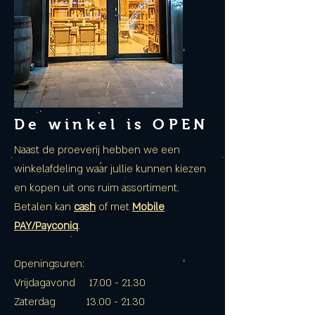
De winkel is OPEN
Naast de proeverij hebben we een
winkelafdeling waar jullie kunnen kiezen
en kopen uit ons ruim assortiment.
Betalen kan
cash
of met
Mobile
PAY/Payconiq
.
Openingsuren:
Vrijdagavond
17.00 - 21.30
Zaterdag
13.00 - 21.30