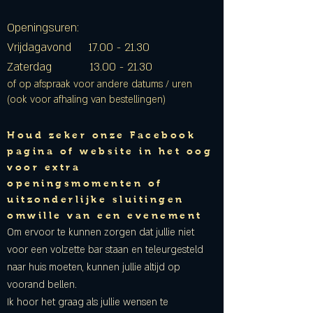
Openingsuren:
Vrijdagavond
17.00 - 21.30
Zaterdag
13.00 - 21.30
of op afspraak voor andere datums / uren
(ook voor afhaling van bestellingen)
Houd zeker onze Facebook
pagina of website in het oog
voor extra
openingsmomenten of
uitzonderlijke sluitingen
omwille van een evenement
Om ervoor te kunnen zorgen dat jullie niet
voor een volzette bar staan en teleurgesteld
naar huis moeten, kunnen jullie altijd op
voorand bellen.
Ik hoor
het graag als jullie wensen te