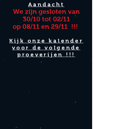
Aa
n
d
acht
We zijn gesloten van
30
/10
tot 02/11
op 08/11 en 29/11
!!!
Kijk onze kalender
voor de volgende
proeverijen
!!!